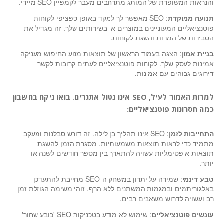
והנראות המשופרת של המותג מתרחבים מעבר לקמפיין SEO מיידי.
תנועה ממוקדת
: SEO מאפשר לך למקד באופן ספציפי לקוחות
פוטנציאליים המעוניינים במוצרים או בשירותים שלך. זה מגדיל את
הסבירות של המרות והשגת לקוחות.
בניית אמון
: הצגה בעמוד הראשון של תוצאות מנוע החיפוש מעניקה
אמינות לעסק שלך. לקוחות פוטנציאליים לעתים קרובות לקשר
דירוגים גבוהים עם אמינות.
למרות האמור לעיל, SEO אינו נטול אתגרים. בואו ניקח בחשבון
כמה חסרונות פוטנציאליים:
התחייבות לזמן
: SEO אינו תהליך בן לילה. זה דורש סבלנות ומעקב
מתמיד כדי לראות תוצאות משמעותיות. מסגרת הזמן להשגת
תוצאות אופטימליות עשויה להתארך בין מספר חודשים לשנה או
יותר.
טבע דינמי
: שמירה על יתרון במשחק ה-SEO מחייבת להתעדכן
באלגוריתמים ובמגמות המשתנים ללא הרף. זוהי משימה הגוזלת זמן
רב ועשויה לדרוש משאבים רבים.
עונשים פוטנציאליים
: שימוש לא מודע בטכניקות SEO 'כובע שחור'