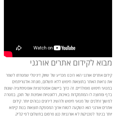
מבוא לקידום אתרים אורגני
קידום אתרים אורגני הוא היבט מכריע של שיווק דיגיטלי שמטרתו לשפר
את נראות האתר בתוצאות חיפוש ללא תשלום, מונחה אלגוריתמים
במנועי חיפוש פופולריים. זה כרוך ביישום אסטרטגיות אופטימיזציה שונות
בדף ומחוצה לו המתמקדות באיכות, רלוונטיות ואמינות של תוכן, במטרה
למשוך זחלנים של מנועי חיפוש ולהשיג דירוגים גבוהים יותר. קידום
אתרים אורגני הוא השקעה לטווח ארוך המספקת תוצאות בנות קיימא
יותר בניגוד לטכניקות לא אורגניות כגון פרסום בתשלום לפי קליק