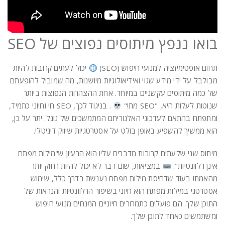
בואו ננפץ מיתוסים נפוצים של SEO
תחום אופטימיזציה למנועי חיפוש (SEO)
יכול לעתים קרובות להיות
מבולבל על ידי מידע שגוי ואידיאולוגיות מיושנות, מה שמוביל להופעתם
של כמה מיתוסים עקשניים במיוחד. אחת ההצהרות הנפוצות ביותר
שנוטות לעלות היא, "SEO מת!"
. בניגוד לכך, SEO חי וחיוני כתמיד,
ומתפתח בהתאם לעדכוני האלגוריתם המתמשכים של גוגל. יתר על כן,
הוא ממשיך להשפיע באופן בולט על אסטרטגיות שיווק דיגיטלי.
מיתוס שני שלעתים קרובות מדברים עליו הוא הרעיון ש"מילות מפתח
אינן רלוונטיות".
במציאות, שום דבר לא יכול להיות רחוק יותר
מהאמת! בעוד שדחיסת מילות מפתח נענשת בדרך כלל, שימוש
אסטרטגי במילות מפתח הוא חיוני בשיפור הרלוונטיות והנראות של
התוכן שלך. הם פועלים כתמרורים חיוניים המנחים מנועי חיפוש
ומשתמשים כאחד לתוכן שלך.