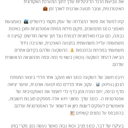
את טביעות הרגל הדיגיטליות שלך לתוך המערכת האקולוגית
האינטרנטית, וצובר תנועה אורגנית לאורך זמן
.
קחו למשל את סיפור ההצלחה של עסק מקומי בירושלים
. באמצעות
מאמצי SEO מתמשכים, מיקום מילות מפתח אסטרטגיות ותוכן באיכות
גבוהה, הם עברו מאלמוניות לצמרת גוגל תוך שישה חודשים. קפיצה זו
משמעותה עלייה משמעותית בתנועה האורגנית, שהניבה גידול
משמעותי במכירות ובהכנסות
. ההשקעה שלהם בקידום אתרים
הביאה להחזר השקעה (ROI) בשווי פי כמה וכמה מההוצאה הראשונית
שלהם.
היבט חשוב של השקעה SEO הוא מעקב אחר מדדי ביצועי המפתח
הנכון (KPIs)
. עקוב אחר מדדים כמו תנועה אורגנית, שיעור יציאה
מדף כניסה, יחס המרה וזמן בדף כדי לאמוד את האפקטיביות של
אסטרטגיות ה- SEO שלך. מחווני KPI אלה מספקים תובנות חשובות,
ומאפשרים לעסקים לשנות כיוון או לשמור על האסטרטגיות שלהם
בהתבסס על נתונים קשיחים
.
בעיקרו של דבר, SEO מניב ROI גבוה כאשר נעשה נכון. מקרי בוחן