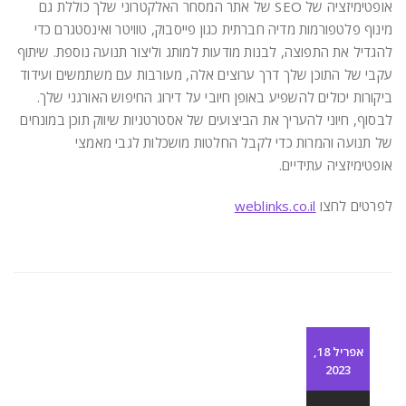
אופטימיזציה של SEO של אתר המסחר האלקטרוני שלך כוללת גם
מינוף פלטפורמות מדיה חברתית כגון פייסבוק, טוויטר ואינסטגרם כדי
להגדיל את התפוצה, לבנות מודעות למותג וליצור תנועה נוספת. שיתוף
עקבי של התוכן שלך דרך ערוצים אלה, מעורבות עם משתמשים ועידוד
ביקורות יכולים להשפיע באופן חיובי על דירוג החיפוש האורגני שלך.
לבסוף, חיוני להעריך את הביצועים של אסטרטגיות שיווק תוכן במונחים
של תנועה והמרות כדי לקבל החלטות מושכלות לגבי מאמצי
אופטימיזציה עתידיים.
לפרטים לחצו
weblinks.co.il
אפריל 18,
2023