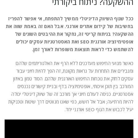
ההשקעה? ניתוח ביקורתי
ככל שנוף השיווק הדיגיטלי ממשיך להתפתח, אי אפשר להפריז
בחשיבות של קידום אתרים אורגני. אבל האם זה באמת שווה את
ההשקעה? בניתוח קריטי זה, נחקור את ההיבטים השונים של
אופטימיזציה אורגנית SEO ואת האסטרטגיות עסקים יכולים
להשתמש כדי לראות תוצאות משופרות לאורך זמן.
כאשר מנועי החיפוש מעדכנים ללא הרף את האלגוריתמים שלהם
ומגבירים את התחרות על נראות מקוונת, זה הפך להיות חיוני עבור
עסקים לחזק את נוכחות החיפוש האורגנית שלהם. הסוד טמון באיזון
המורכב בין תוכן איכותי, אופטימיזציה בדף ובניית קישורים נכנסים
אסטרטגיים. כניסה לעולם חיוני אך מורכב זה של שיווק דיגיטלי יכולה
להיות מרתיעה; אבל אל חשש, כפי שאנו מנווטים דרך שיטות וטכניקות
יעיל לכבוש את הנוף SEO אורגני יחד.