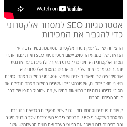
אסטרטגיות SEO למסחר אלקטרוני
כדי להגביר את המכירות
ההצלחה של כל עסק מסחר אלקטרוני מסתמכת במידה רבה על
הנראות שלו במנועי החיפוש. יישום אסטרטגיות SEO חזקות עבור אתרי
מסחר אלקטרוני הוא חיוני כדי לבלוט מהקהל ולהניע תנועה אורגנית
יותר. היבט מרכזי אחד של קידום אתרים במסחר אלקטרוני הוא
אופטימיזציה של תיאורי מוצרים ושימוש אסטרטגי במילות מפתח. כתיבת
תיאורי מוצר ייחודיים, אינפורמטיביים ועשירים במילות מפתח מגדילה את
הסיכוי לדירוג גבוה יותר בתוצאות החיפוש, מה שמוביל בסופו של דבר
ליותר מכירות והמרות.
קישורים פנימיים וסמכות דומיין גם לשחק תפקידים מכריעים בהגברת
המסחר האלקטרוני SEO. הבטחת כי דפי האינטרנט שלך מובנים היטב
ומחוברים זה לזה משפר את הניווט באתר ואת חוויית המשתמש, אשר