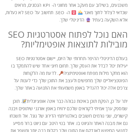
משכנעים, בשילוב עם מעקב אחר מחווני ה- KPI הנכונים, מראים
שכדאי לצלול לתוך מאגר
ה- SEO. תחשוב על SEO לא כעלות,
אלא השקעה בעתיד
הדיגיטלי שלך.
האם נוכל לפתוח אסטרטגיות SEO
מובילות לתוצאות אופטימליות?
בעולם הדיגיטלי ההיפר-תחרותי של היום, יישום אסטרטגיות SEO
יעילות יכול לבדל את העסק שלך. תחום חיוני אחד שיש להתמקד בו
הוא מחקר מילות מפתח ואופטימיזציה
. לדעת מה הלקוחות
הפוטנציאליים שלך מחפשים ולעצב את התוכן שלך כדי לענות על
צרכים אלה יכול להגדיל באופן משמעותי את התנועה באתר שלך.
יתר על כן, הפקת תוכן באיכות גבוהה כבר אינה אופציונלית
. תוכן
שמספק ערך אמיתי לקוראים שלכם ירוויח באופן אורגני שיתופים ויבנה
קישורים, שני גורמים חשובים באלגוריתמי הדירוג של גוגל. אל תשכחו
גם את מבנה האתר והניווט בו. אתר בנוי היטב עם ניווט ברור מסייע
למנועי החיפוש לאנדקס את התוכן שלך בקלות רבה יותר ומשפר את