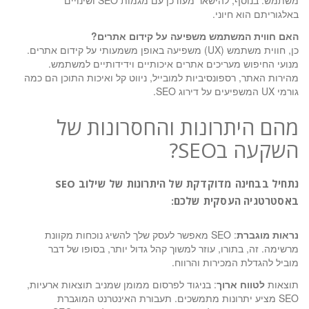
משתמש. בנוסף, להישאר מעודכן עם מגמות SEO ושינויים
באלגוריתם הוא חיוני.
האם חווית המשתמש משפיעה על קידום אתרים?
כן, חווית משתמש (UX) משפיעה באופן משמעותי על קידום אתרים.
מנועי החיפוש מעריכים אתרים איכותיים וידידותיים למשתמש.
מהירות האתר, רספונסיביות למובייל, ניווט קל ואיכות התוכן הם כמה
גורמי UX המשפיעים על דירוג SEO.
מהם היתרונות והחסרונות של
השקעה בSEO?
נתחיל בבחינה מדוקדקת של היתרונות של שילוב SEO
באסטרטגיה העסקית שלכם:
נראות מוגברת
: SEO מאפשר לעסק שלך להשיג נוכחות מקוונת
מרשימה. זה, בתורו, עוזר למשוך קהל גדול יותר, בסופו של דבר
מוביל להגדלת המכירות והרווח.
תוצאות
לטווח ארוך
: בניגוד לפרסום ממומן שמניב תוצאות ארעיות,
SEO מציע יתרונות מתמשכים. תעבורת האינטרנט המוגברת