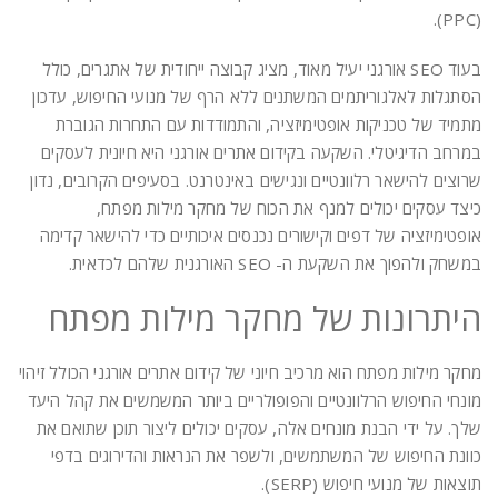
(PPC).
בעוד SEO אורגני יעיל מאוד, מציג קבוצה ייחודית של אתגרים, כולל
הסתגלות לאלגוריתמים המשתנים ללא הרף של מנועי החיפוש, עדכון
מתמיד של טכניקות אופטימיזציה, והתמודדות עם התחרות הגוברת
במרחב הדיגיטלי. השקעה בקידום אתרים אורגני היא חיונית לעסקים
שרוצים להישאר רלוונטיים ונגישים באינטרנט. בסעיפים הקרובים, נדון
כיצד עסקים יכולים למנף את הכוח של מחקר מילות מפתח,
אופטימיזציה של דפים וקישורים נכנסים איכותיים כדי להישאר קדימה
במשחק ולהפוך את השקעת ה- SEO האורגנית שלהם לכדאית.
היתרונות של מחקר מילות מפתח
מחקר מילות מפתח הוא מרכיב חיוני של קידום אתרים אורגני הכולל זיהוי
מונחי החיפוש הרלוונטיים והפופולריים ביותר המשמשים את קהל היעד
שלך. על ידי הבנת מונחים אלה, עסקים יכולים ליצור תוכן שתואם את
כוונת החיפוש של המשתמשים, ולשפר את הנראות והדירוגים בדפי
תוצאות של מנועי חיפוש (SERP).