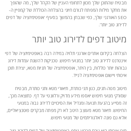
מבטיח שהתוכן שלך מכוון לתחומי העניין של הקהל שלך, מה שהופך
את מחקר מילות המפתח לגורם חיוני בהצלחה הכוללת של קמפיין ה-
SEO האורגני שלך, כפי שנבחן בהמשך בסעיף 'אופטימיזציה של דפים
לדירוג טוב יותר'.
מיטוב דפים לדירוג טוב יותר
הצלחה בקידום אתרים אורגני תלויה במידה רבה באופטימיזציה של דפי
אינטרנט לדירוג טוב יותר במנועי חיפוש. טכניקות להשגת עמדות דירוג
גבוהות יותר כוללות, בין היתר, אופטימיזציה של תגיות מטא, יצירת תוכן
איכותי ויישום אופטימיזציה לנייד.
מיטוב מטה-תגים, כגון תגי כותרת, תיאורי מטא ותגי כותרת, מבטיח
שסורקי מנועי חיפוש יאספו מידע מדויק ורלוונטי על דף. כתוצאה מכך,
זה מסייע בהנעת תנועה ומגדיל את הסיכויים לדירוג גבוה במנועי
החיפוש. תיאור מטא מעוצב היטב לא רק מפתה מבקרים פוטנציאליים,
אלא גם פונה לאלגוריתמים של מנועי חיפוש.
תוכן איכותי הוא גורם מכריע נוסף באופטימיזציה של דפים לדירוג טוב