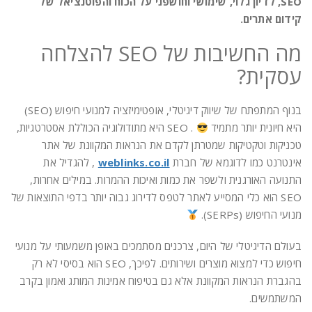
SEO, לדיון גלוי, שימושי וחושפני על הכוח והפוטנציאל של
קידום אתרים.
מה החשיבות של SEO להצלחה
עסקית?
בנוף המתפתח של שיווק דיגיטלי, אופטימיזציה למנועי חיפוש (SEO)
היא חיונית יותר מתמיד
. SEO היא מתודולוגיה הכוללת אסטרטגיות,
טכניקות וטקטיקות שמטרתן לקדם את הנראות המקוונת של אתר
אינטרנט כמו לדוגמא של חברת
weblinks.co.il
, להגדיל את
התנועה האורגנית ולשפר את כמות ואיכות ההמרות. במילים אחרות,
SEO הוא כלי המסייע לאתר לטפס לדירוג גבוה יותר בדפי התוצאות של
מנועי החיפוש (SERPs).
בעולם הדיגיטלי של היום, צרכנים מסתמכים באופן משמעותי על מנועי
חיפוש כדי למצוא מוצרים ושירותים. לפיכך, SEO הוא בסיסי לא רק
בהגברת הנראות המקוונת אלא גם בטיפוח אמינות המותג ואמון בקרב
המשתמשים.