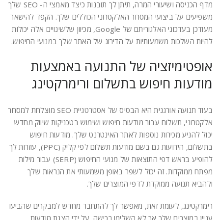
מדף הכניסה ושיעורי המרה, תיתן לך תובנות כיצד מאמצי ה- SEO שלך
משפיעים על ביצועי המסחר האלקטרוני הכוללים שלך. הקפד להישאר
מעודכן בעדכוני האלגוריתם של Google, מכיוון שלשינויים אלה יכולות
להיות השלכות משמעותיות על הדירוג של האתר שלך במנועי החיפוש.
אופטימיזציה של התנועה באמצעות
מודעות חיפוש בתשלום ורימרקטינג
בעוד תנועה אורגנית היא הבסיס של אסטרטגיית SEO מוצלחת למסחר
אלקטרוני, תשלום עבור מודעות חיפוש ושימוש בטכניקות שיווק מחדש
יכול להניע מכירות נוספות לאתר האינטרנט שלך. מודעות חיפוש
בתשלום, הידועות גם בשם מודעות תשלום לפי קליק (PPC), עוזרות לך
להופיע בראש דפי התוצאות של מנועי החיפוש (SERP) עבור מילות
מפתח ממוקדות. זה יכול לשפר באופן משמעותי את הנראות שלך
ולהביא תנועה ממוקדת לדפי המוצרים שלך.
רימרקטינג, לעומת זאת, מאפשר לך להתחבר מחדש למבקרים שהביעו
עניין במוצרים שלך אך לא השלימו רכישה. על ידי הצגת מודעות