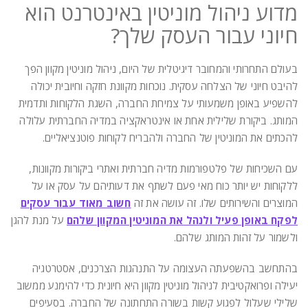
מדוע ניהול מוניטין באינטרנט הוא
חיוני עבור העסק שלך?
בעולם התחרותי והמחובר דיגיטלית של היום, ניהול מוניטין מקוון הפך
להיבט חיוני של הצלחה עסקית. נוכחות מקוונת חזקה וחיובית יכולה
להשפיע באופן משמעותי על צמיחת החברה, השגת הלקוחות ותדמית
המותג. ביקורת שלילית אחת או אינטראקציה במדיה החברתית עלולה
להכתים את המוניטין של החברה ולהבריח לקוחות פוטנציאליים.
עם השכיחות של פלטפורמות מדיה חברתית ואתרי ביקורות מקוונות,
ללקוחות יש יותר כוח מאי פעם לשתף את דעותיהם על עסק או על
המוצרים והשירותים שלו. זה עושה את זה
חשוב מאוד עבור עסקים
לפקח באופן פעיל ולנהל את המוניטין המקוון שלהם
על מנת להגן
ולשמור על זהות המותג שלהם.
בהתחשב בהשפעתה העצומה על התנהגות הצרכנים, אסטרטגיה
יעילה ופרואקטיבית לניהול מוניטין מקוון היא חיונית כדי להימנע ממשוב
שלילי שעלול לפגוע קשות בשורה התחתונה של החברה. בסעיפים