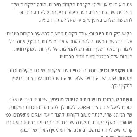
אם הוא חיובי או שלילי. לקבלת ביקורות חיוביות, הודה ללקוחות שלך
והצג את שביעות רצונם. בעת טיפול בביקורות שליליות, התייחס
לחששות שלהם באופן מקצועי ופעל לפתרון הבעיה.
בקש ביקורות חיוביות:
עודד לקוחות מרוצים להשאיר ביקורות חיוביות
על ידי בקשת המשוב שלהם לאחר עסקה מוצלחת. בנוסף, אתה יכול
ליצור דף באתר שלך המוקדש להמלצות של לקוחות ולשתף חוויות
חיוביות אלה בפלטפורמות מדיה חברתית.
היו שקופים וכנים:
תמיד היו גלויים עם הלקוחות שלכם. שקיפות וכנות
מטפחות אמון, שהוא בסיס שלא יסולא בפז לבנות עליו את המוניטין
המקוון שלך.
השתמש בתוכנות ושירותים לניהול מוניטין:
שירותים מיוחדים אלה
יכולים לייעל את תהליך ORM, ולעזור לך לפקח על הנוכחות המקוונת
של המותג שלך, לנתח משוב לקוחות ולהגדיר יעדי ORM מתאימים. כפי
שהוזכר בסעיף הקודם, תפקידה של המדיה החברתית במיתוג הוא גורם
קריטי שיש לקחת בחשבון בעת ניהול המוניטין המקוון שלך בנוף