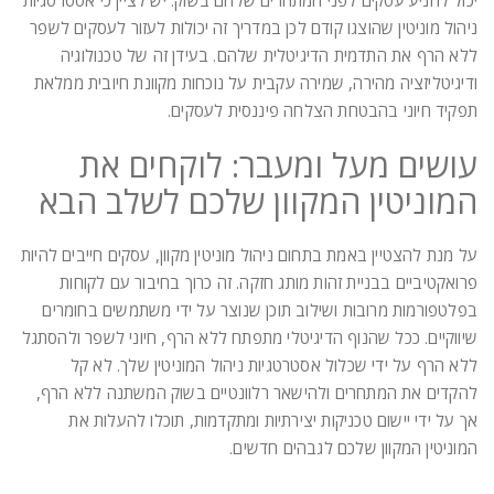
יכול להניע עסקים לפני המתחרים שלהם בשוק. יש לציין כי אסטרטגיות
ניהול מוניטין שהוצגו קודם לכן במדריך זה יכולות לעזור לעסקים לשפר
ללא הרף את התדמית הדיגיטלית שלהם. בעידן זה של טכנולוגיה
ודיגיטליזציה מהירה, שמירה עקבית על נוכחות מקוונת חיובית ממלאת
תפקיד חיוני בהבטחת הצלחה פיננסית לעסקים.
עושים מעל ומעבר: לוקחים את
המוניטין המקוון שלכם לשלב הבא
על מנת להצטיין באמת בתחום ניהול מוניטין מקוון, עסקים חייבים להיות
פרואקטיביים בבניית זהות מותג חזקה. זה כרוך בחיבור עם לקוחות
בפלטפורמות מרובות ושילוב תוכן שנוצר על ידי משתמשים בחומרים
שיווקיים. ככל שהנוף הדיגיטלי מתפתח ללא הרף, חיוני לשפר ולהסתגל
ללא הרף על ידי שכלול אסטרטגיות ניהול המוניטין שלך. לא קל
להקדים את המתחרים ולהישאר רלוונטיים בשוק המשתנה ללא הרף,
אך על ידי יישום טכניקות יצירתיות ומתקדמות, תוכלו להעלות את
המוניטין המקוון שלכם לגבהים חדשים.